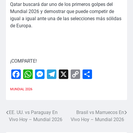
Qatar buscará dar uno de los primeros golpes del
Mundial 2026 y demostrar que puede competir de
igual a igual ante una de las selecciones más sólidas
de Europa.
¡COMPARTE!
Facebook
WhatsApp
Messenger
Telegram
X
Copy
Comparti
Link
MUNDIAL 2026
EE. UU. vs Paraguay En
Brasil vs Marruecos En
Navegación
Vivo Hoy – Mundial 2026
Vivo Hoy – Mundial 2026
de