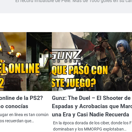
El récord imbatible de Pelé: Más de 1000 goles en su car
online de la PS2?
Gunz: The Duel – El Shooter de
no conocías
Espadas y Acrobacias que Mar
una Era y Casi Nadie Recuerda
ugar en línea es tan común
cos recuerdan que…
En la época dorada de los ciber, donde los 
dominaban y los MMORPG explotaban…