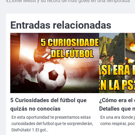
Lionel Messi y su récord de más goles en una temporada
Navegación
de
Entradas relacionadas
entradas
5 Curiosidades del fútbol que
¿Cómo era el 
quizás no conocías
Detalles que 
En esta oportunidad te presentamos estas
En una era donde j
curiosidades del futbol que te sorprenderán,
como respirar, po
Disfrútalo! 1.El gol…