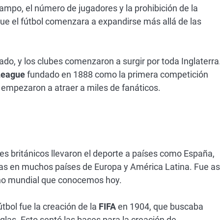
mpo, el número de jugadores y la prohibición de la
que el fútbol comenzara a expandirse más allá de las
do, y los clubes comenzaron a surgir por toda Inglaterra
League
fundado en 1888 como la primera competición
y empezaron a atraer a miles de fanáticos.
res británicos llevaron el deporte a países como España,
n ligas en muchos países de Europa y América Latina. Fue as
eno mundial que conocemos hoy.
útbol fue la creación de la
FIFA
en 1904, que buscaba
reglas. Esto sentó las bases para la creación de