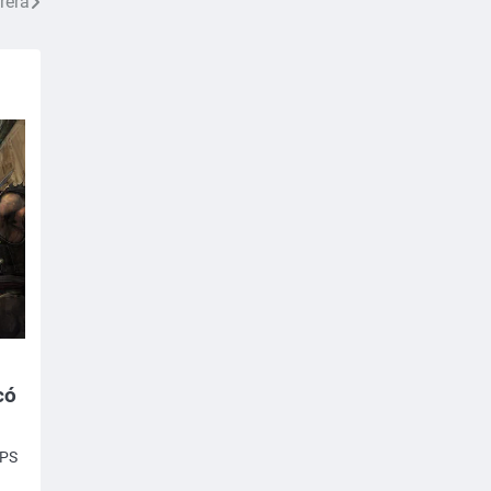
rera
có
FPS