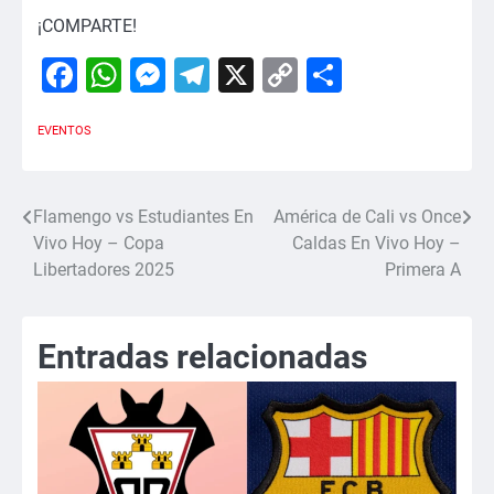
¡COMPARTE!
Facebook
WhatsApp
Messenger
Telegram
X
Copy
Comparti
Link
EVENTOS
Flamengo vs Estudiantes En
América de Cali vs Once
Navegación
Vivo Hoy – Copa
Caldas En Vivo Hoy –
de
Libertadores 2025
Primera A
entradas
Entradas relacionadas