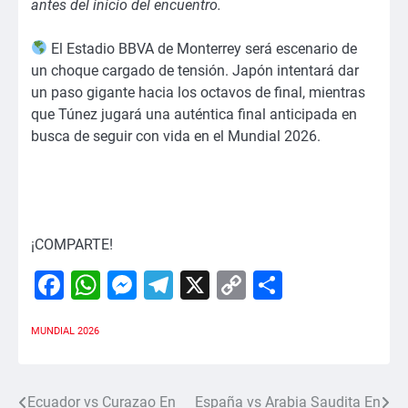
antes del inicio del encuentro.
El Estadio BBVA de Monterrey será escenario de
un choque cargado de tensión. Japón intentará dar
un paso gigante hacia los octavos de final, mientras
que Túnez jugará una auténtica final anticipada en
busca de seguir con vida en el Mundial 2026.
¡COMPARTE!
Facebook
WhatsApp
Messenger
Telegram
X
Copy
Comparti
Link
MUNDIAL 2026
Ecuador vs Curazao En
España vs Arabia Saudita En
Navegación