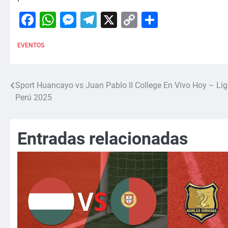
Facebook
WhatsApp
Messenger
Telegram
X
Copy
Comparti
Link
EVENTOS
Sport Huancayo vs Juan Pablo II College En Vivo Hoy – Lig
Navegación
Perú 2025
de
entradas
Entradas relacionadas