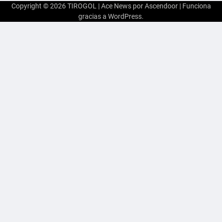
Copyright © 2026
TIROGOL
| Ace News por
Ascendoor
| Funciona
gracias a
WordPress
.