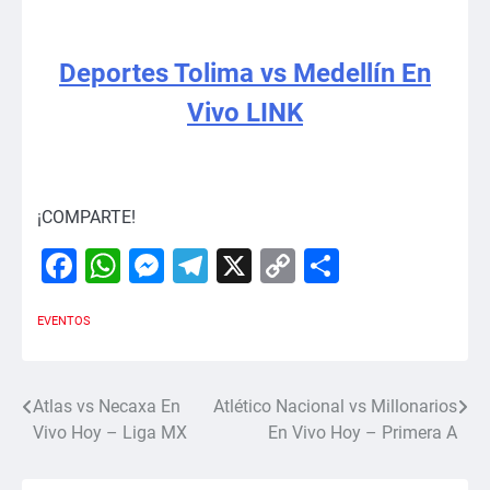
Deportes Tolima vs Medellín En
Vivo LINK
¡COMPARTE!
Facebook
WhatsApp
Messenger
Telegram
X
Copy
Comparti
Link
EVENTOS
Atlas vs Necaxa En
Atlético Nacional vs Millonarios
Navegación
Vivo Hoy – Liga MX
En Vivo Hoy – Primera A
de