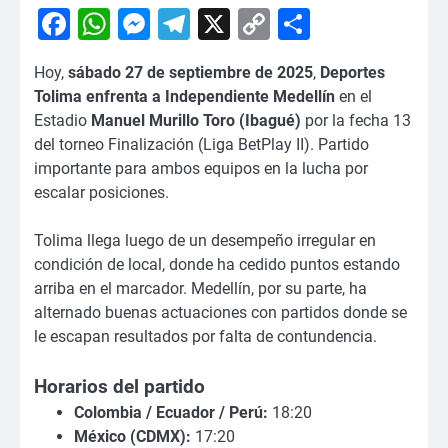
Facebook
WhatsApp
Messenger
Telegram
X
Copy
Comparti
Link
Hoy,
sábado 27 de septiembre de 2025
,
Deportes
Tolima enfrenta a Independiente Medellín
en el
Estadio
Manuel Murillo Toro (Ibagué)
por la fecha 13
del torneo Finalización (Liga BetPlay II). Partido
importante para ambos equipos en la lucha por
escalar posiciones.
Tolima llega luego de un desempeño irregular en
condición de local, donde ha cedido puntos estando
arriba en el marcador. Medellín, por su parte, ha
alternado buenas actuaciones con partidos donde se
le escapan resultados por falta de contundencia.
Horarios del partido
Colombia / Ecuador / Perú:
18:20
México (CDMX):
17:20