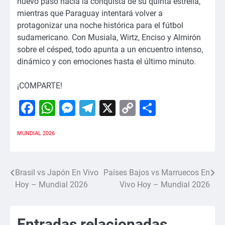
nuevo paso hacia la conquista de su quinta estrella,
mientras que Paraguay intentará volver a
protagonizar una noche histórica para el fútbol
sudamericano. Con Musiala, Wirtz, Enciso y Almirón
sobre el césped, todo apunta a un encuentro intenso,
dinámico y con emociones hasta el último minuto.
¡COMPARTE!
Facebook
WhatsApp
Messenger
Telegram
X
Copy
Comparti
Link
MUNDIAL 2026
Brasil vs Japón En Vivo
Países Bajos vs Marruecos En
Navegación
Hoy – Mundial 2026
Vivo Hoy – Mundial 2026
de
entradas
Entradas relacionadas