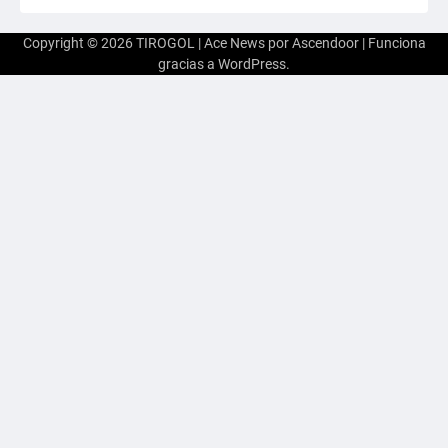
Copyright © 2026
TIROGOL
| Ace News por
Ascendoor
| Funciona
gracias a
WordPress
.