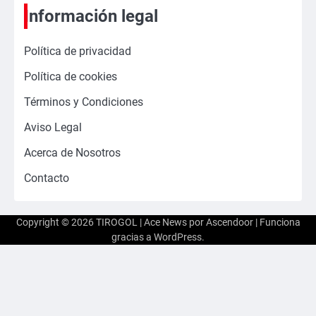
Información legal
Política de privacidad
Política de cookies
Términos y Condiciones
Aviso Legal
Acerca de Nosotros
Contacto
Copyright © 2026
TIROGOL
| Ace News por
Ascendoor
| Funciona
gracias a
WordPress
.