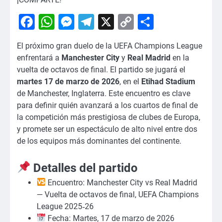
Facebook
WhatsApp
Messenger
Telegram
X
Copy
Comparti
Link
El próximo gran duelo de la UEFA Champions League
enfrentará a
Manchester City
y
Real Madrid
en la
vuelta de octavos de final. El partido se jugará el
martes 17 de marzo de 2026
, en el
Etihad Stadium
de Manchester, Inglaterra. Este encuentro es clave
para definir quién avanzará a los cuartos de final de
la competición más prestigiosa de clubes de Europa,
y promete ser un espectáculo de alto nivel entre dos
de los equipos más dominantes del continente.
Detalles del partido
Encuentro: Manchester City vs Real Madrid
— Vuelta de octavos de final, UEFA Champions
League 2025‑26
Fecha: Martes, 17 de marzo de 2026