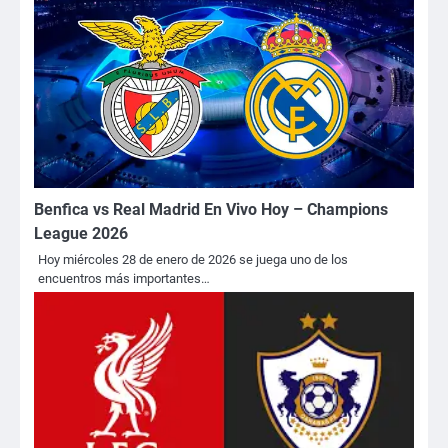
Benfica vs Real Madrid En Vivo Hoy – Champions
League 2026
Hoy miércoles 28 de enero de 2026 se juega uno de los
encuentros más importantes…