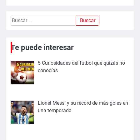
Buscar:
Te puede interesar
5 Curiosidades del fútbol que quizás no
conocías
Lionel Messi y su récord de más goles en
una temporada