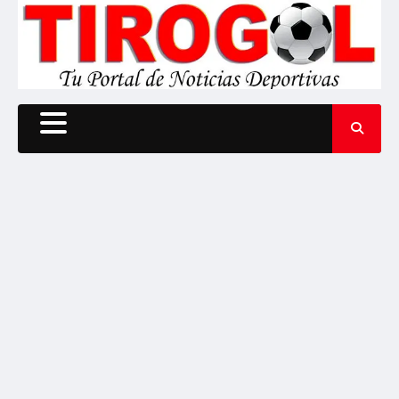
Saltar
al
contenido