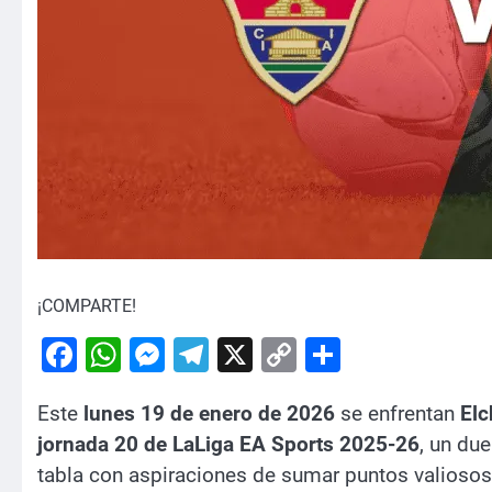
¡COMPARTE!
Facebook
WhatsApp
Messenger
Telegram
X
Copy
Comparti
Link
Este
lunes 19 de enero de 2026
se enfrentan
Elc
jornada 20 de LaLiga EA Sports 2025-26
, un du
tabla con aspiraciones de sumar puntos valiosos