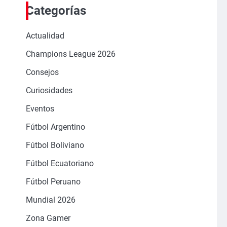
Categorías
Actualidad
Champions League 2026
Consejos
Curiosidades
Eventos
Fútbol Argentino
Fútbol Boliviano
Fútbol Ecuatoriano
Fútbol Peruano
Mundial 2026
Zona Gamer