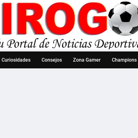
Curiosidades
Consejos
Zona Gamer
Champions