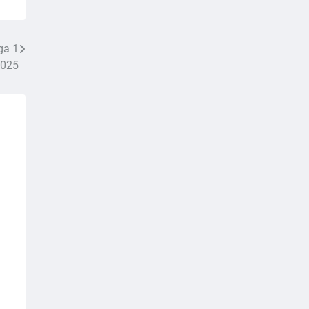
ga 1
2025