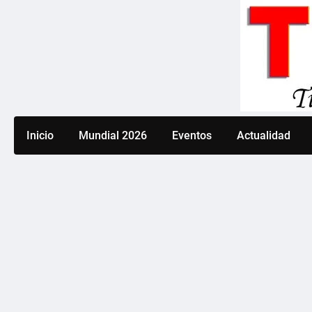
Saltar
al
contenido
Inicio
Mundial 2026
Eventos
Actualidad