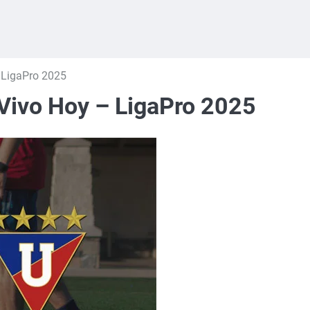
 LigaPro 2025
 Vivo Hoy – LigaPro 2025