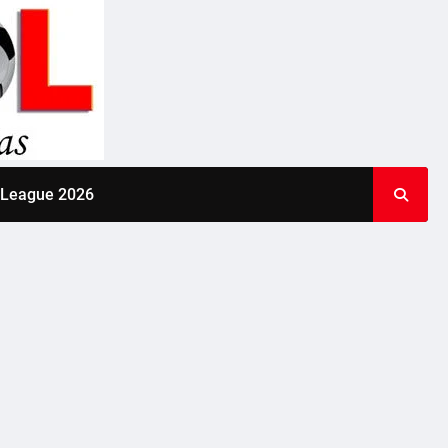
 League 2026