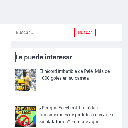
Buscar:
Te puede interesar
El récord imbatible de Pelé: Más de
1000 goles en su carrera
¿Por que Facebook limitó las
transmisiones de partidos en vivo en
su plataforma? Entérate aquí