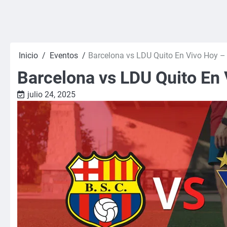
Inicio
Eventos
Barcelona vs LDU Quito En Vivo Hoy –
Barcelona vs LDU Quito En
julio 24, 2025