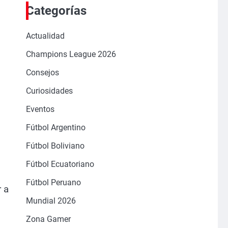
Categorías
Actualidad
Champions League 2026
Consejos
Curiosidades
Eventos
Fútbol Argentino
Fútbol Boliviano
Fútbol Ecuatoriano
Fútbol Peruano
r a
Mundial 2026
Zona Gamer